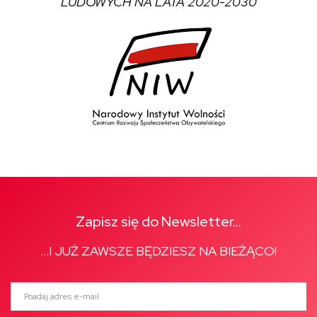
LUDOWYCH NA LATA 2020-2030
Zapisz się do Newsletter...
...I JUŻ ZAWSZE BĘDZIESZ NA BIEŻĄCO!
Poadaj adres e-mail