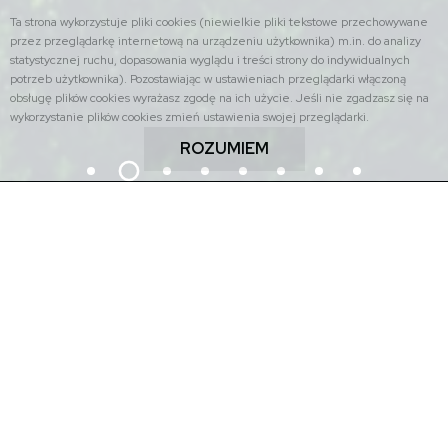
Ta strona wykorzystuje pliki cookies (niewielkie pliki tekstowe przechowywane
przez przeglądarkę internetową na urządzeniu użytkownika) m.in. do analizy
statystycznej ruchu, dopasowania wyglądu i treści strony do indywidualnych
potrzeb użytkownika). Pozostawiając w ustawieniach przeglądarki włączoną
obsługę plików cookies wyrażasz zgodę na ich użycie. Jeśli nie zgadzasz się na
wykorzystanie plików cookies zmień ustawienia swojej przeglądarki.
ROZUMIEM
Znajdź na stronie: