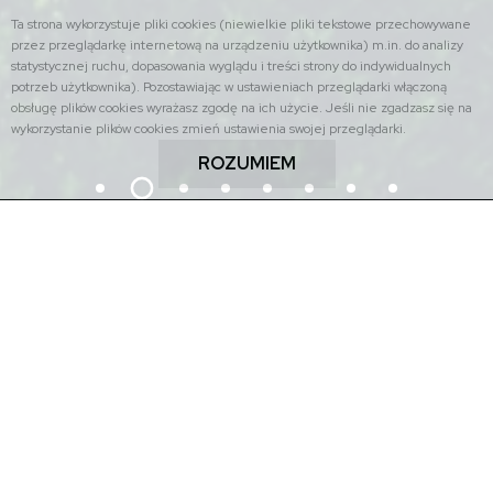
Ta strona wykorzystuje pliki cookies (niewielkie pliki tekstowe przechowywane
przez przeglądarkę internetową na urządzeniu użytkownika) m.in. do analizy
statystycznej ruchu, dopasowania wyglądu i treści strony do indywidualnych
potrzeb użytkownika). Pozostawiając w ustawieniach przeglądarki włączoną
obsługę plików cookies wyrażasz zgodę na ich użycie. Jeśli nie zgadzasz się na
wykorzystanie plików cookies zmień ustawienia swojej przeglądarki.
ROZUMIEM
Znajdź na stronie: