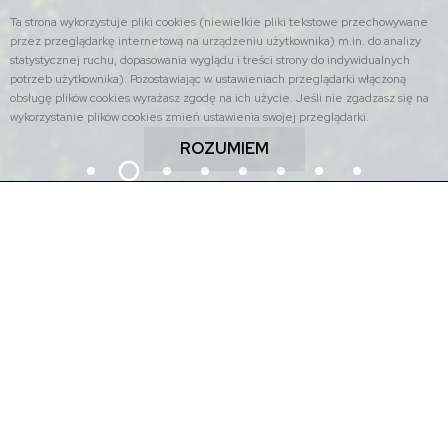
Ta strona wykorzystuje pliki cookies (niewielkie pliki tekstowe przechowywane
przez przeglądarkę internetową na urządzeniu użytkownika) m.in. do analizy
statystycznej ruchu, dopasowania wyglądu i treści strony do indywidualnych
potrzeb użytkownika). Pozostawiając w ustawieniach przeglądarki włączoną
obsługę plików cookies wyrażasz zgodę na ich użycie. Jeśli nie zgadzasz się na
wykorzystanie plików cookies zmień ustawienia swojej przeglądarki.
ROZUMIEM
Znajdź na stronie: