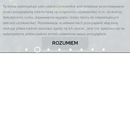
Ta strona wykorzystuje pliki cookies (niewielkie pliki tekstowe przechowywane
przez przeglądarkę internetową na urządzeniu użytkownika) m.in. do analizy
statystycznej ruchu, dopasowania wyglądu i treści strony do indywidualnych
potrzeb użytkownika). Pozostawiając w ustawieniach przeglądarki włączoną
obsługę plików cookies wyrażasz zgodę na ich użycie. Jeśli nie zgadzasz się na
wykorzystanie plików cookies zmień ustawienia swojej przeglądarki.
ROZUMIEM
Znajdź na stronie: