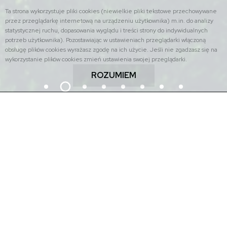
Ta strona wykorzystuje pliki cookies (niewielkie pliki tekstowe przechowywane
przez przeglądarkę internetową na urządzeniu użytkownika) m.in. do analizy
statystycznej ruchu, dopasowania wyglądu i treści strony do indywidualnych
potrzeb użytkownika). Pozostawiając w ustawieniach przeglądarki włączoną
obsługę plików cookies wyrażasz zgodę na ich użycie. Jeśli nie zgadzasz się na
wykorzystanie plików cookies zmień ustawienia swojej przeglądarki.
ROZUMIEM
Znajdź na stronie: