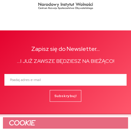
Zapisz się do Newsletter...
...I JUŻ ZAWSZE BĘDZIESZ NA BIEŻĄCO!
Poadaj adres e-mail
Subskrybuj!
COOKIE